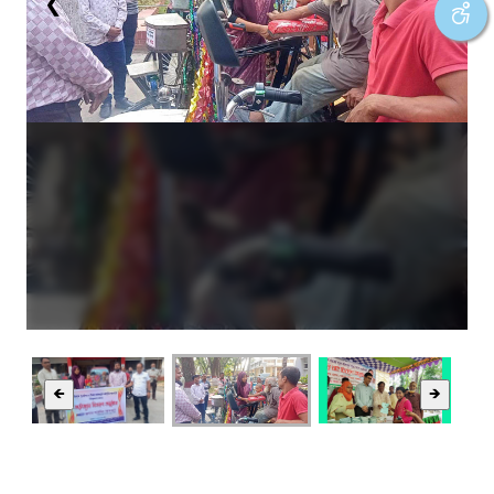
❮
❯
🡸
🡺