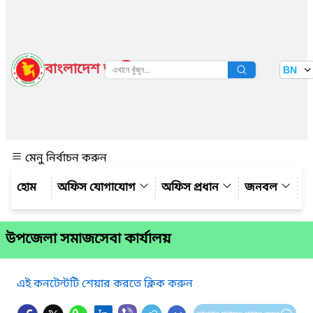
বাংলাদেশ জাতীয় তথ্য বাতায়ন
BN
দেখুন
মেনু নির্বাচন করুন
অফিস যোগাযোগ
অফিস প্রধান
জনবল
ঊ
উপজেলা সমাজসেবা কার্যালয়
এই কনটেন্টটি শেয়ার করতে ক্লিক করুন