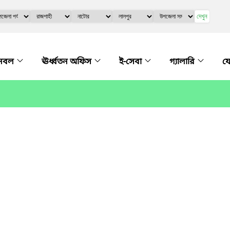
দেখুন
নবল
ঊর্ধ্বতন অফিস
ই-সেবা
গ্যালারি
য