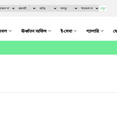
দেখুন
নবল
ঊর্ধ্বতন অফিস
ই-সেবা
গ্যালারি
য