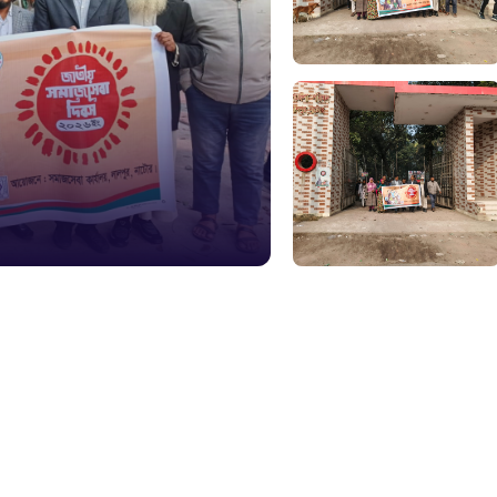
১০২
দুর্যোগের 
১৬১
স্মার্ট ভূমি
১০৯
শিশু সহায
১৬১
বাংলাদেশ ক