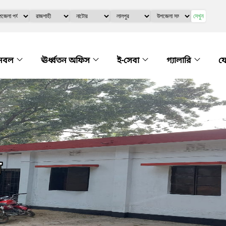
দেখুন
নবল
ঊর্ধ্বতন অফিস
ই-সেবা
গ্যালারি
য
়