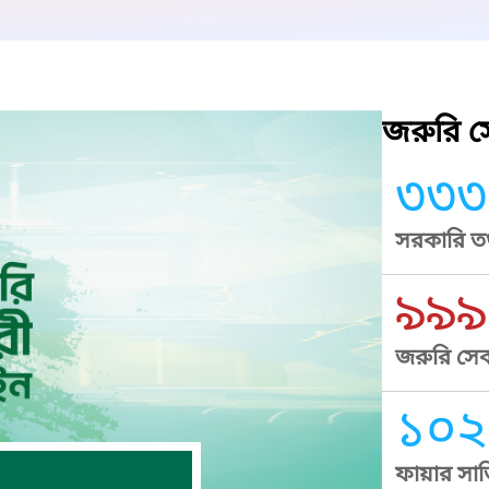
জরুরি সে
৩৩৩
সরকারি তথ
৯৯৯
জরুরি সেব
১০২
ফায়ার সার