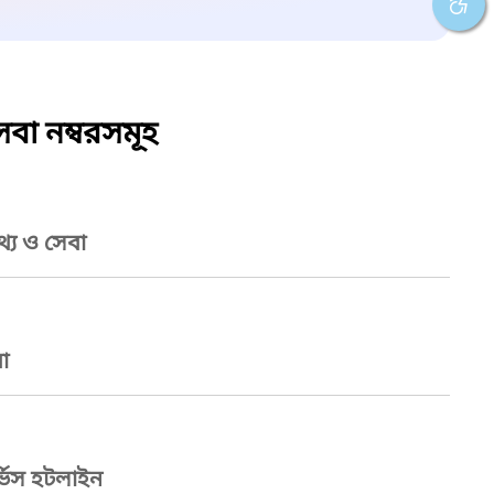
বা নম্বরসমূহ
্য ও সেবা
া
্ভিস হটলাইন