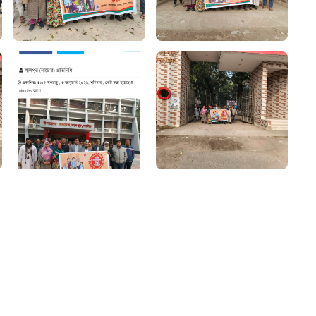
আগাম বার্তা
২২
 সেবা
৮
়তা লাইন
০৯
র্মচারী কল্যাণ বোর্ড হটলাইন