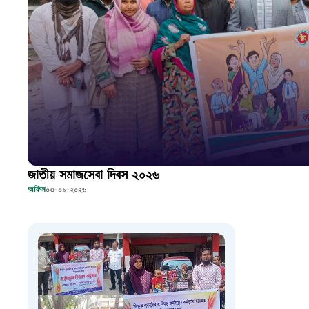
জাতীয় সমাজসেবা দিবস ২০২৬
অফিস
০৩-০১-২০২৬