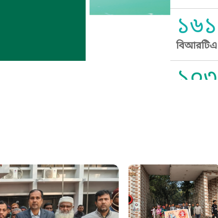
১৬১
বিআরটিএ স
১০৩
সুপ্রীম কোর
১০৯
নারী ও শিশ
১০৬
দুদক