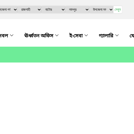
দেখুন
নবল
ঊর্ধ্বতন অফিস
ই-সেবা
গ্যালারি
য