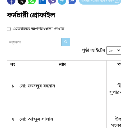
আপনার মতামত প্রদান করুন
কর্মচারী প্রোফাইল
এডভান্সড অপশনগুলো দেখান
পৃষ্ঠা আইটেম
নং
নাম
পদবি
১
মো: ফজলুর রহমান
ফিল্ড
সুপারভাই
২
মো: আব্দুস সালাম
উচ্চমা
সহকারী যু