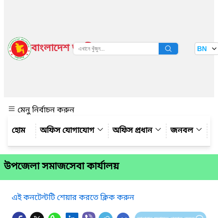
বাংলাদেশ জাতীয় তথ্য বাতায়ন
BN
দেখুন
মেনু নির্বাচন করুন
অফিস যোগাযোগ
অফিস প্রধান
জনবল
ঊ
উপজেলা সমাজসেবা কার্যালয়
এই কনটেন্টটি শেয়ার করতে ক্লিক করুন