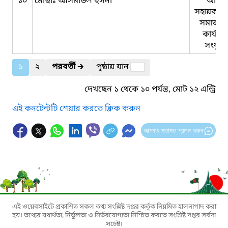
১০
মোছাঃ আসমাউল হুসনা
অফিস
সহায়ক(জ
সমাজসে
কার্যাল
সংযুক্ত
১
২
পরবর্তী
🡲
পৃষ্ঠায় যান
দেখছেন ১ থেকে ১০ পর্যন্ত, মোট ১২ এন্ট্রি
এই কনটেন্টটি শেয়ার করতে ক্লিক করুন
আপনার মতামত প্রদান করুন
এই ওয়েবসাইটে প্রকাশিত সকল তথ্য সংশ্লিষ্ট দপ্তর কর্তৃক নিয়মিত হালনাগাদ করা
হয়। তথ্যের যথার্থতা, নির্ভুলতা ও নির্ভরযোগ্যতা নিশ্চিত করতে সংশ্লিষ্ট দপ্তর সর্বদা
সচেষ্ট।